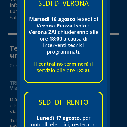
SEDI DI VERONA
info@tecnomed-verona.it
Lunedì – Venerdì 08:00 – 19:00
Sabato 08:00 – 18:00 (orari variabili)
Martedì 18 agosto
le sedi di
Verona Piazza Isolo
e
Verona ZAI
chiuderanno alle
ore
18:00
a causa di
interventi tecnici
Tecnomed Trento Srl a socio
programmati.
unico
Il centralino terminerà il
Convenzionato SSN
servizio alle ore 18:00.
TRENTO
Via Borsellino
Diagnostica e visite specialistiche
SEDI DI TRENTO
e terapie fisiche
Via Borsellino, 3
Lunedì 17 agosto
, per
Tel.
0461 230005
controlli elettrici, resteranno
info@tecnomed-trento.it