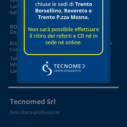
chiuse le sedi di
Trento
Lunedì – Venerdì 07:30 – 19:00
Borsellino, Rovereto e
Sabato e Domenica 08:00 – 17:00
Trento P.zza Mosna.
ROVERETO
Non sarà possibile effettuare
Corso Rosmini
il ritiro dei referti e CD né in
sede né online.
Ecografie, ecocolordoppler e visite specialistiche
Corso Rosmini, 8
Tel.
0464 420418
info@tecnomed-rovereto.it
Lunedì – Venerdì 08:00-19:00
Tecnomed Srl
Solo libera professione