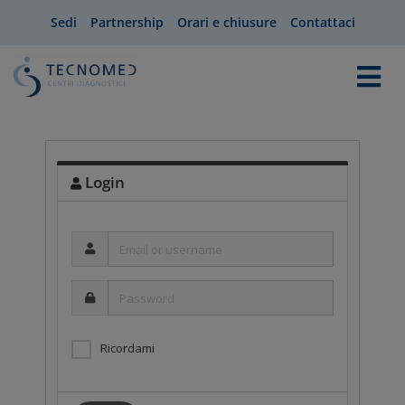
Sedi
Partnership
Orari e chiusure
Contattaci
Login
Email
or
username
Password
Ricordami