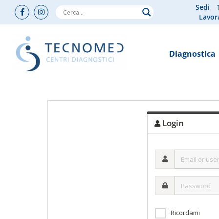
Sedi
Lavor
Diagnostica
Login
Email
or
username
Password
Ricordami