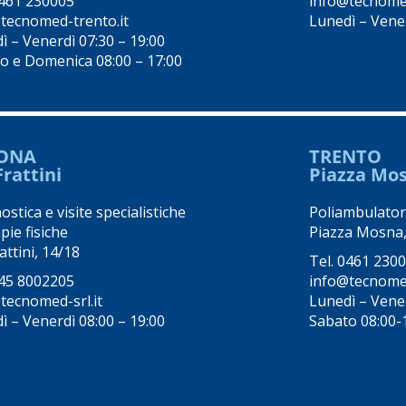
461 230005
info@tecnomed
tecnomed-trento.it
Lunedì – Vene
ì – Venerdì 07:30 – 19:00
o e Domenica 08:00 – 17:00
ONA
TRENTO
Frattini
Piazza Mo
stica e visite specialistiche
Poliambulator
pie fisiche
Piazza Mosna,
attini, 14/18
Tel.
0461 230
45 8002205
info@tecnomed
tecnomed-srl.it
Lunedì – Vene
ì – Venerdì 08:00 – 19:00
Sabato 08:00-