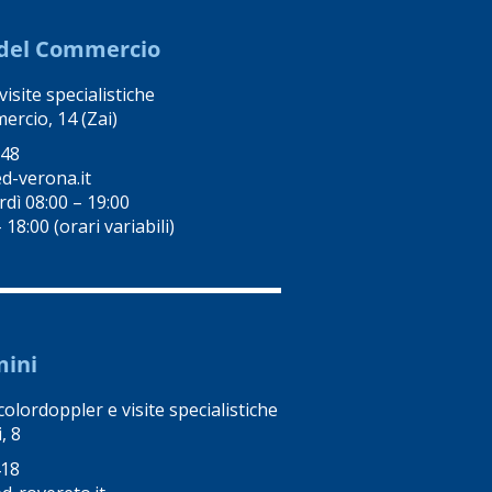
e del Commercio
isite specialistiche
ercio, 14 (Zai)
248
d-verona.it
dì 08:00 – 19:00
18:00 (orari variabili)
mini
colordoppler e visite specialistiche
, 8
418