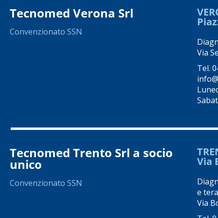
Tecnomed Verona Srl
VER
Piaz
Convenzionato SSN
Diagno
Via S
Tel.
0
info@
Luned
Sabato
Tecnomed Trento Srl a socio
TRE
Via 
unico
Diagno
Convenzionato SSN
e tera
Via Bo