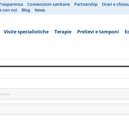
Trasparenza
Convenzioni sanitarie
Partnership
Orari e chius
a con noi
Blog
News
Visite specialistiche
Terapie
Prelievi e tamponi
E