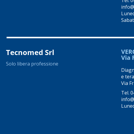
Tel.
0
info@
Luned
Sabat
Tecnomed Srl
VER
Via 
Solo libera professione
Diagno
e tera
Via Fr
Tel.
0
info@
Luned