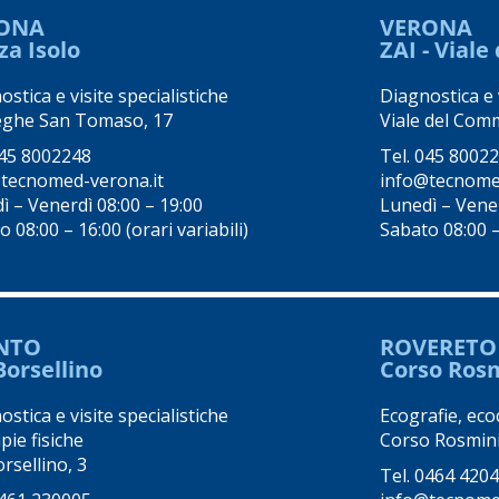
ONA
VERONA
za Isolo
ZAI - Vial
stica e visite specialistiche
Diagnostica e v
eghe San Tomaso, 17
Viale del Comm
45 8002248
Tel.
045 8002
tecnomed-verona.it
info@tecnome
ì – Venerdì 08:00 – 19:00
Lunedì – Vener
 08:00 – 16:00 (orari variabili)
Sabato 08:00 – 
NTO
ROVERETO
Borsellino
Corso Ros
stica e visite specialistiche
Ecografie, eco
pie fisiche
Corso Rosmini
rsellino, 3
Tel.
0464 420