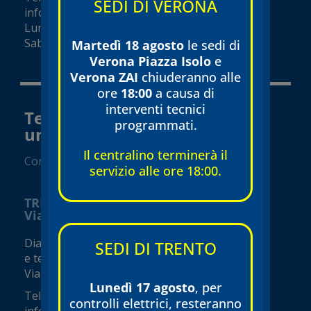
SEDI DI VERONA
info@tecnomed-verona.it
Lunedì – Venerdì 08:00 – 19:00
Sabato 08:00 – 18:00 (orari variabili)
Martedì 18 agosto
le sedi di
Verona Piazza Isolo
e
Verona ZAI
chiuderanno alle
ore
18:00
a causa di
interventi tecnici
Tecnomed Trento Srl a socio
programmati.
unico
Il centralino terminerà il
Convenzionato SSN
servizio alle ore 18:00.
TRENTO
Via Borsellino
Diagnostica e visite specialistiche
SEDI DI TRENTO
e terapie fisiche
Via Borsellino, 3
Lunedì 17 agosto
, per
Tel.
0461 230005
controlli elettrici, resteranno
info@tecnomed-trento.it