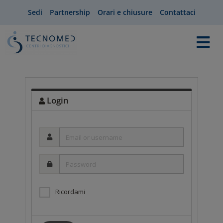
Sedi
Partnership
Orari e chiusure
Contattaci
Login
Email
or
username
Password
Ricordami