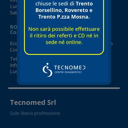
chiuse le sedi di
Trento
Lunedì – Venerdì 07:30 – 19:00
Borsellino, Rovereto e
Sabato e Domenica 08:00 – 17:00
Trento P.zza Mosna.
ROVERETO
Non sarà possibile effettuare
Corso Rosmini
il ritiro dei referti e CD né in
sede né online.
Ecografie, ecocolordoppler e visite specialistiche
Corso Rosmini, 8
Tel.
0464 420418
info@tecnomed-rovereto.it
Lunedì – Venerdì 08:00-19:00
Tecnomed Srl
Solo libera professione