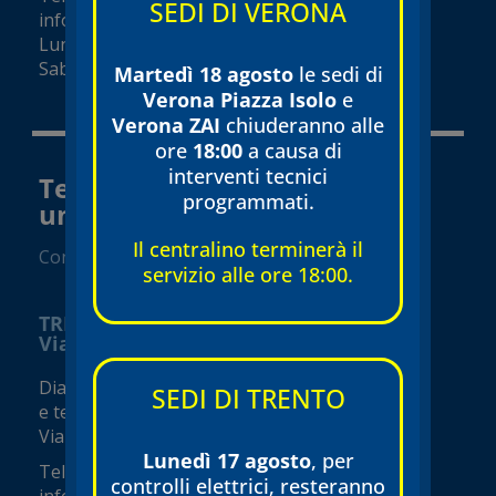
SEDI DI VERONA
info@tecnomed-verona.it
Lunedì – Venerdì 08:00 – 19:00
Sabato 08:00 – 18:00 (orari variabili)
Martedì 18 agosto
le sedi di
Verona Piazza Isolo
e
Verona ZAI
chiuderanno alle
ore
18:00
a causa di
interventi tecnici
Tecnomed Trento Srl a socio
programmati.
unico
Il centralino terminerà il
Convenzionato SSN
servizio alle ore 18:00.
TRENTO
Via Borsellino
Diagnostica e visite specialistiche
SEDI DI TRENTO
e terapie fisiche
Via Borsellino, 3
Lunedì 17 agosto
, per
Tel.
0461 230005
controlli elettrici, resteranno
info@tecnomed-trento.it