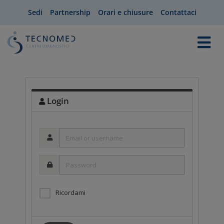
Sedi
Partnership
Orari e chiusure
Contattaci
Login
Email
or
username
Password
Ricordami