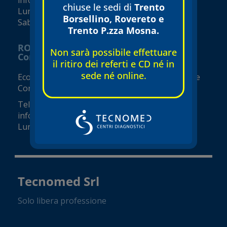
chiuse le sedi di
Trento
Lunedì – Venerdì 07:30 – 19:00
Borsellino, Rovereto e
Sabato e Domenica 08:00 – 17:00
Trento P.zza Mosna.
ROVERETO
Non sarà possibile effettuare
Corso Rosmini
il ritiro dei referti e CD né in
sede né online.
Ecografie, ecocolordoppler e visite specialistiche
Corso Rosmini, 8
Tel.
0464 420418
info@tecnomed-rovereto.it
Lunedì – Venerdì 08:00-19:00
Tecnomed Srl
Solo libera professione