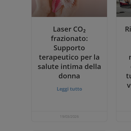
Laser CO₂
R
frazionato:
Supporto
terapeutico per la
salute intima della
donna
t
v
Leggi tutto
19/03/2026