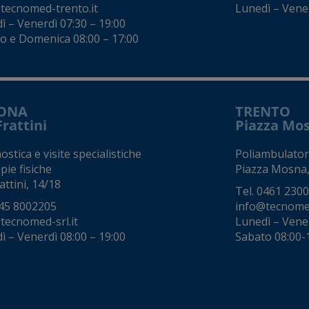
tecnomed-trento.it
Lunedì – Vene
ì – Venerdì 07:30 – 19:00
o e Domenica 08:00 – 17:00
ONA
TRENTO
Frattini
Piazza Mo
stica e visite specialistiche
Poliambulator
pie fisiche
Piazza Mosna,
attini, 14/18
Tel.
0461 230
45 8002205
info@tecnomed
tecnomed-srl.it
Lunedì – Vene
ì – Venerdì 08:00 – 19:00
Sabato 08:00-