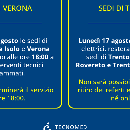
DI VERONA
SEDI DI 
24/10/2024
11/09/2024
agosto
le sedi di
Lunedì 17 agost
a Isolo
e
Verona
elettrici, reste
o alle ore
18:00
a
sedi di
Trento
erventi tecnici
Rovereto e Trent
rammati.
Non sarà possibil
ORL: la visita
Terapie fisiche:
rminerà il servizio
ritiro dei referti
re 18:00.
né onl
inoallergologica
massoterapi
Leggi tutto
Leggi tutto