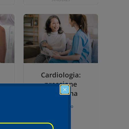
Cardiologia:
i
pressione
sanguigna
Leggi tutto