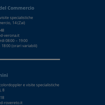
e del Commercio
isite specialistiche
ercio, 14 (Zai)
248
d-verona.it
dì 08:00 – 19:00
18:00 (orari variabili)
mini
colordoppler e visite specialistiche
, 8
418
-rovereto.it