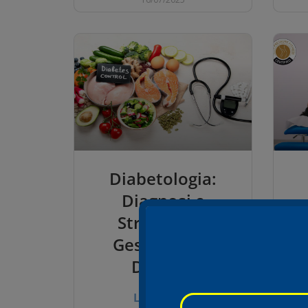
Diabetologia:
Diagnosi e
Strategie di
Gestione del
Diabete
Leggi tutto