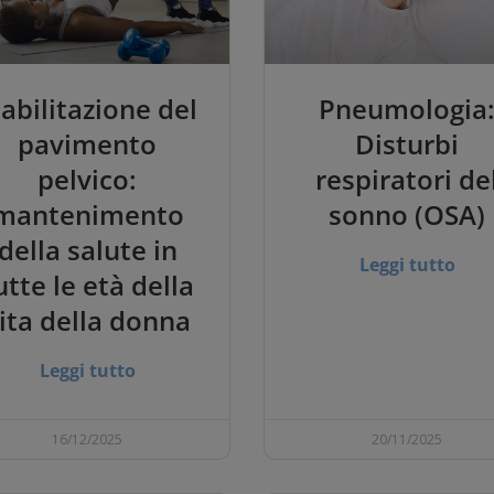
iabilitazione del
Pneumologia
pavimento
Disturbi
pelvico:
respiratori de
mantenimento
sonno (OSA)
della salute in
Leggi tutto
utte le età della
ita della donna
Leggi tutto
16/12/2025
20/11/2025