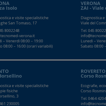
ONA
VERONA
za Isolo
ZAI - Vial
stica e visite specialistiche
Diagnostica e v
eghe San Tomaso, 17
Viale del Comm
45 8002248
Tel.
045 8002
tecnomed-verona.it
info@tecnome
ì – Venerdì 08:00 – 19:00
Lunedì – Vener
 08:00 – 16:00 (orari variabili)
Sabato 08:00 – 
NTO
ROVERETO
Borsellino
Corso Ros
stica e visite specialistiche
Ecografie, eco
pie fisiche
Corso Rosmini
rsellino, 3
Tel.
0464 420
461 230005
info@tecnomed