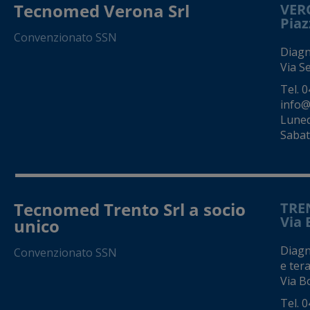
Tecnomed Verona Srl
VER
Piaz
Convenzionato SSN
Diagno
Via S
Tel.
0
info@
Luned
Sabato
Tecnomed Trento Srl a socio
TRE
Via 
unico
Diagno
Convenzionato SSN
e tera
Via Bo
Tel.
0