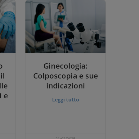
o
Ginecologia:
il
Colposcopia e sue
lle
indicazioni
i e
Leggi tutto
31/03/2025