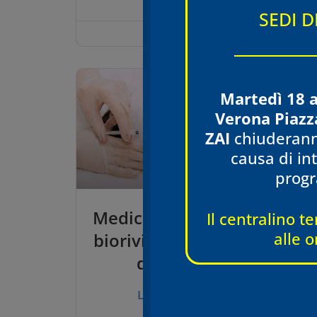
SEDI 
13/11/2024
Martedì 18 
Verona Piazz
ZAI
chiuderann
causa di int
prog
Medicina estetica:
Il centralino te
alle o
biorivitalizzazione
r
del viso
Leggi tutto