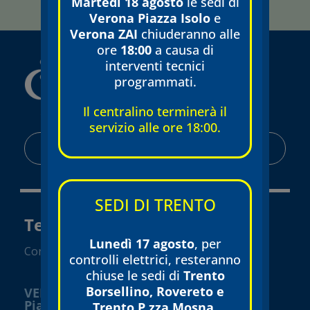
Martedì 18 agosto
le sedi di
con la prescrizione di trattamenti e terapie.
Verona Piazza Isolo
e
Verona ZAI
chiuderanno alle
ore
18:00
a causa di
interventi tecnici
programmati.
Il centralino terminerà il
servizio alle ore 18:00.
AREA RISERVATA
SEDI DI TRENTO
Tecnomed Verona Srl
Lunedì 17 agosto
, per
Convenzionato SSN
controlli elettrici, resteranno
chiuse le sedi di
Trento
Borsellino, Rovereto e
VERONA
Piazza Isolo
Trento P.zza Mosna.