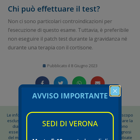
Chi può effettuare il test?
Non ci sono particolari controindicazioni per
l’esecuzione di questo esame. Tuttavia, è preferibile
non eseguire il patch test durante la gravidanza né
durante una terapia con il cortisone.
Pubblicato il
8 Giugno 2023
AVVISO IMPORTANTE
Le informazioni contenute su questo blog sono pubblicate a scopo
esclusivamente informativo: non possono sostituirsi o integrare la
SEDI DI VERONA
diagnosi svolta dal medico. Tutte le informazioni non devono
essere in alcun modo considerate come alternative alla diagnosi
del medico curante, né tantomeno essere confuse e/o scambiate