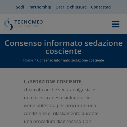
Sedi
Partnership
Orari e chiusure
Contattaci
Consenso informato sedazione
cosciente
Home
Consenso informato sedazione cosciente
You are here:
La
SEDAZIONE COSCIENTE,
chiamata anche sedo-analgesia, è
una tecnica anestesiologica che
viene utilizzata per procurare una
condizione di rilassamento durante
una procedura diagnostica. Con