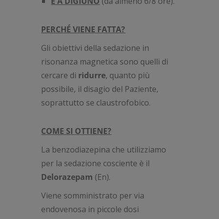
È A DIGIUNO
(da almeno 6/8 ore).
PERCHÉ VIENE FATTA?
Gli obiettivi della sedazione in
risonanza magnetica sono quelli di
cercare di
ridurre
, quanto più
possibile, il disagio del Paziente,
soprattutto se claustrofobico.
COME SI OTTIENE?
La benzodiazepina che utilizziamo
per la sedazione cosciente è il
Delorazepam
(En).
Viene somministrato per via
endovenosa in piccole dosi