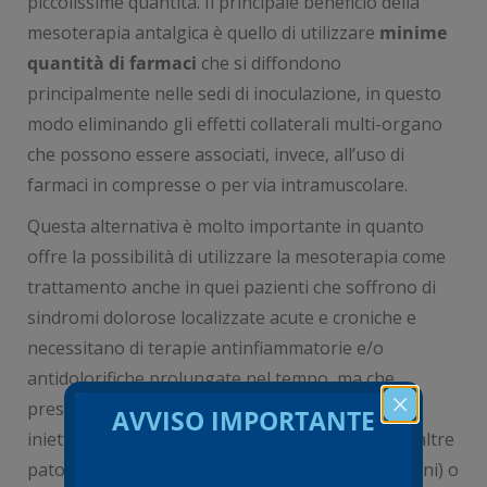
piccolissime quantità. Il principale beneficio della
mesoterapia antalgica è quello di utilizzare
minime
quantità di farmaci
che si diffondono
principalmente nelle sedi di inoculazione, in questo
modo eliminando gli effetti collaterali multi-organo
che possono essere associati, invece, all’uso di
farmaci in compresse o per via intramuscolare.
Questa alternativa è molto importante in quanto
offre la possibilità di utilizzare la mesoterapia come
trattamento anche in quei pazienti che soffrono di
sindromi dolorose localizzate acute e croniche e
necessitano di terapie antinfiammatorie e/o
antidolorifiche prolungate nel tempo, ma che
presentano controindicazioni a un trattamento
AVVISO IMPORTANTE
iniettivo classico per la coesistenza di molteplici altre
patologie (problemi allo stomaco, al fegato, ai reni) o