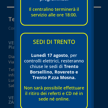
Il centralino terminerà il
servizio alle ore 18:00.
Tecnomed Verona Srl
Convenzionato SSN
SEDI DI TRENTO
VERONA
Piazza Isolo
Lunedì 17 agosto
, per
Diagnostica e visite specialistiche
controlli elettrici, resteranno
Via Seghe San Tomaso, 17
chiuse le sedi di
Trento
Tel.
045 8002248
Borsellino, Rovereto e
info@tecnomed-verona.it
Trento P.zza Mosna.
Lunedì – Venerdì 08:00 – 19:00
Sabato 08:00 – 16:00 (orari variabili)
Non sarà possibile effettuare
il ritiro dei referti e CD né in
VERONA
sede né online.
ZAI - Viale del Commercio