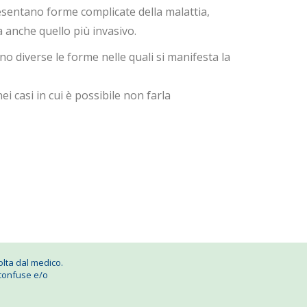
sentano forme complicate della malattia,
a anche quello più invasivo.
o diverse le forme nelle quali si manifesta la
i casi in cui è possibile non farla
lta dal medico.
 confuse e/o