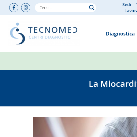
Sedi
Lavor
Diagnostica
La Miocardit
You are here: