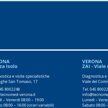
ONA
VERONA
za Isolo
ZAI - Vial
stica e visite specialistiche
Diagnostica e v
eghe San Tomaso, 17
Viale del Comm
45 8002248
Tel.
045 8002
tecnomed-verona.it
info@tecnome
ì – Venerdì 08:00 – 19:00
Lunedì – Vener
 08:00 – 16:00 (orari variabili)
Sabato 08:00 – 