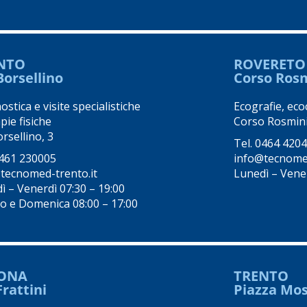
NTO
ROVERETO
Borsellino
Corso Ros
stica e visite specialistiche
Ecografie, eco
pie fisiche
Corso Rosmini
rsellino, 3
Tel.
0464 420
461 230005
info@tecnomed
tecnomed-trento.it
Lunedì – Vene
ì – Venerdì 07:30 – 19:00
o e Domenica 08:00 – 17:00
ONA
TRENTO
Frattini
Piazza Mo