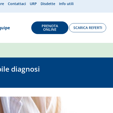
ure
Contattaci
URP
Disdette
Info utili
PRENOTA
quipe
SCARICA REFERTI
ONLINE
bile diagnosi