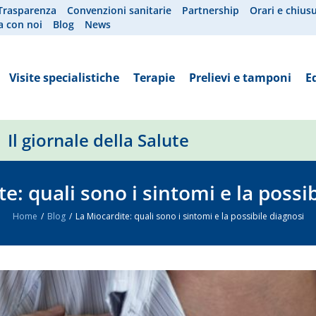
Trasparenza
Convenzioni sanitarie
Partnership
Orari e chius
a con noi
Blog
News
Visite specialistiche
Terapie
Prelievi e tamponi
E
Il giornale della Salute
e: quali sono i sintomi e la possi
Home
Blog
La Miocardite: quali sono i sintomi e la possibile diagnosi