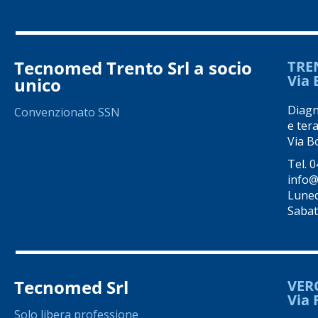
Tecnomed Trento Srl a socio
TRE
Via 
unico
Diagno
Convenzionato SSN
e tera
Via Bo
Tel.
0
info@
Luned
Sabat
Tecnomed Srl
VER
Via 
Solo libera professione