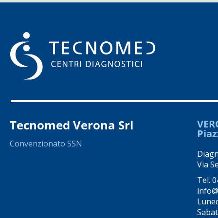
Tecnomed Verona Srl
VER
Piaz
Convenzionato SSN
Diagno
Via S
Tel.
0
info@
Luned
Sabato