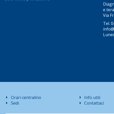
Diagno
e tera
Via Fr
Tel.
0
info@
Luned
Orari centralino
Info utili
Sedi
Contattaci