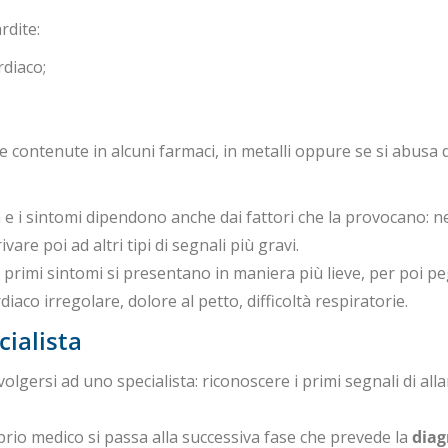
rdite:
rdiaco;
contenute in alcuni farmaci, in metalli oppure se si abusa d
tia e i sintomi dipendono anche dai fattori che la provocano: ne
are poi ad altri tipi di segnali più gravi.
i primi sintomi si presentano in maniera più lieve, per poi 
iaco irregolare, dolore al petto, difficoltà respiratorie.
ialista
olgersi ad uno specialista: riconoscere i primi segnali di all
oprio medico si passa alla successiva fase che prevede la
diag