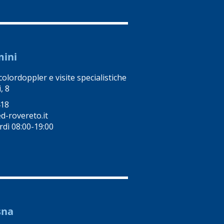
mini
colordoppler e visite specialistiche
, 8
418
-rovereto.it
rdì 08:00-19:00
sna