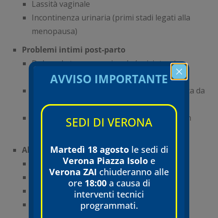
Lassità vaginale
Incontinenza urinaria (primi stadi legati alla
menopausa)
Problemi intimi post-parto
Dolore da trauma perineale (episiotomia,
AVVISO IMPORTANTE
lacerazioni, parto strumentale)
Atrofia vaginale post-parto (vaginite atrofica da
allattamento)
Lassità o rilassamento vaginale, spesso con
SEDI DI VERONA
incontinenza urinaria
Martedì 18 agosto
le sedi di
Altre indicazioni
Verona Piazza Isolo
e
Vescica iperattiva (urgenza minzionale)
Verona ZAI
chiuderanno alle
Prolasso e lassità vaginale
ore
18:00
a causa di
Lichen sclerosus
interventi tecnici
Sbiancamento vulvare
programmati.