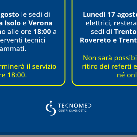
agosto
le sedi di
Lunedì 17 agost
a Isolo
e
Verona
elettrici, reste
o alle ore
18:00
a
sedi di
Trento
erventi tecnici
Rovereto e Trent
rammati.
Non sarà possibil
rminerà il servizio
ritiro dei referti
re 18:00.
né onl
Pubblicato il
19 Dicembre 2019