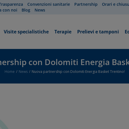
Trasparenza
Convenzioni sanitarie
Partnership
Orari e chius
a con noi
Blog
News
Visite specialistiche
Terapie
Prelievi e tamponi
E
ership con Dolomiti Energia Bask
Home
News
Nuova partnership con Dolomiti Energia Basket Trentino!