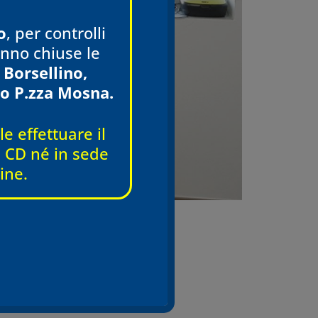
o
, per controlli
ranno chiuse le
 Borsellino,
o P.zza Mosna.
e effettuare il
 e CD né in sede
ine.