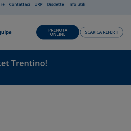
ure
Contattaci
URP
Disdette
Info utili
PRENOTA
quipe
SCARICA REFERTI
ONLINE
et Trentino!