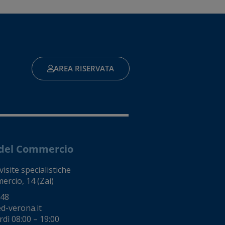
AREA RISERVATA
e del Commercio
isite specialistiche
ercio, 14 (Zai)
248
d-verona.it
dì 08:00 – 19:00