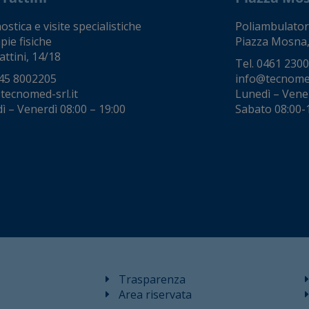
stica e visite specialistiche
Poliambulator
pie fisiche
Piazza Mosna,
attini, 14/18
Tel.
0461 230
45 8002205
info@tecnomed
tecnomed-srl.it
Lunedì – Vene
ì – Venerdì 08:00 – 19:00
Sabato 08:00-
Trasparenza
Area riservata