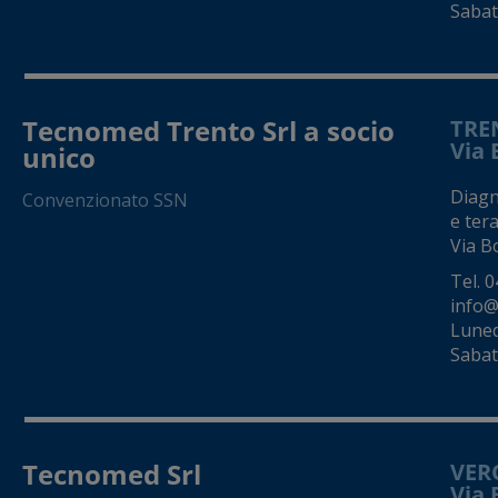
Sabato
Tecnomed Trento Srl a socio
TRE
Via 
unico
Diagno
Convenzionato SSN
e tera
Via Bo
Tel.
0
info@
Luned
Sabat
Tecnomed Srl
VER
Via 