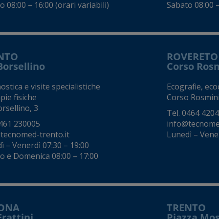
 08:00 – 16:00 (orari variabili)
Sabato 08:00 – 
NTO
ROVERETO
Borsellino
Corso Ros
stica e visite specialistiche
Ecografie, eco
pie fisiche
Corso Rosmini
rsellino, 3
Tel.
0464 420
461 230005
info@tecnomed
tecnomed-trento.it
Lunedì – Vene
ì – Venerdì 07:30 – 19:00
o e Domenica 08:00 – 17:00
ONA
TRENTO
Frattini
Piazza Mo