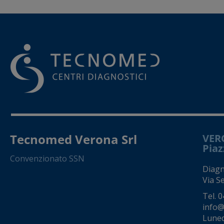
Tecnomed Verona Srl
VER
Piaz
Convenzionato SSN
Diagno
Via S
Tel.
0
info@
Luned