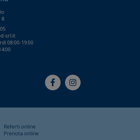
io
 8
005
-srl.it
rdì 08:00-19:00
14:00
Referti online
Prenota online