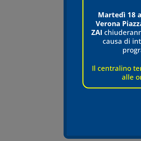
Martedì 18 
Verona Piazz
ZAI
chiuderann
causa di int
prog
Il centralino te
alle o