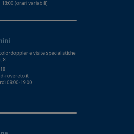
18:00 (orari variabili)
mini
colordoppler e visite specialistiche
, 8
418
-rovereto.it
rdì 08:00-19:00
sna