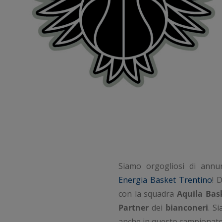
Siamo orgogliosi di annu
Energia Basket Trentino
! 
con la squadra
Aquila Bas
Partner
dei
bianconeri
. S
anche in questo campionato