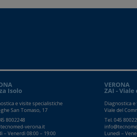
ONA
VERONA
za Isolo
ZAI - Vial
stica e visite specialistiche
Diagnostica e v
eghe San Tomaso, 17
Viale del Comm
45 8002248
Tel.
045 8002
tecnomed-verona.it
info@tecnome
ì – Venerdì 08:00 – 19:00
Lunedì – Vener