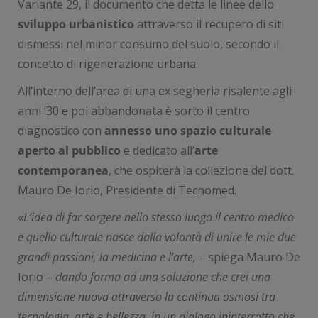
Variante 29, il documento che detta le linee dello
sviluppo urbanistico
attraverso il recupero di siti
dismessi nel minor consumo del suolo, secondo il
concetto di rigenerazione urbana.
All’interno dell’area di una ex segheria risalente agli
anni ‘30 e poi abbandonata è sorto il centro
diagnostico con
annesso uno spazio culturale
aperto al pubblico
e dedicato all’
arte
contemporanea
, che ospiterà la collezione del dott.
Mauro De Iorio, Presidente di Tecnomed.
«
L’idea di far sorgere nello stesso luogo il centro medico
e quello culturale nasce dalla volontà di unire le mie due
grandi passioni, la medicina e l’arte,
– spiega Mauro De
Iorio –
dando forma ad una soluzione che crei una
dimensione nuova attraverso la continua osmosi tra
tecnologia, arte e bellezza, in un dialogo ininterrotto che