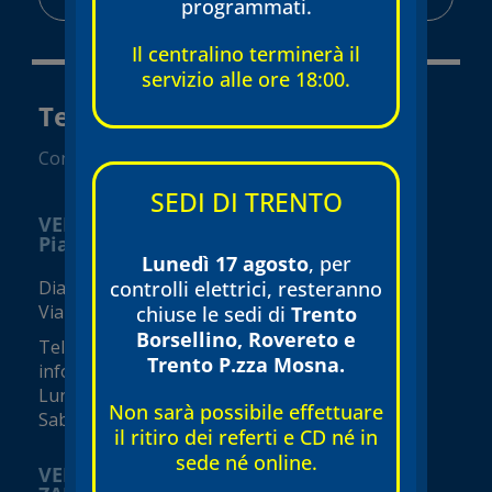
programmati.
Il centralino terminerà il
servizio alle ore 18:00.
Tecnomed Verona Srl
Convenzionato SSN
SEDI DI TRENTO
VERONA
Piazza Isolo
Lunedì 17 agosto
, per
controlli elettrici, resteranno
Diagnostica e visite specialistiche
Via Seghe San Tomaso, 17
chiuse le sedi di
Trento
Borsellino, Rovereto e
Tel.
045 8002248
Trento P.zza Mosna.
info@tecnomed-verona.it
Lunedì – Venerdì 08:00 – 19:00
Non sarà possibile effettuare
Sabato 08:00 – 16:00 (orari variabili)
il ritiro dei referti e CD né in
sede né online.
VERONA