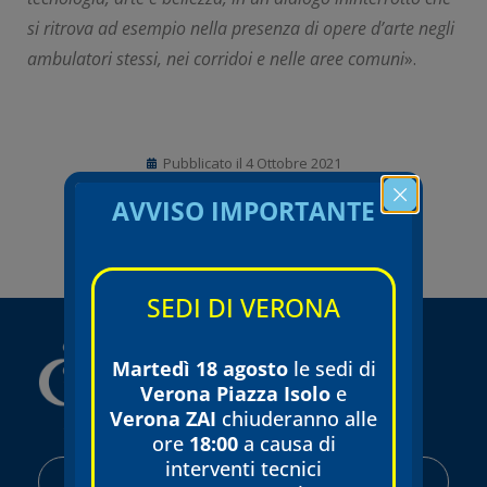
si ritrova ad esempio nella presenza di opere d’arte negli
ambulatori stessi, nei corridoi e nelle aree comuni
».
Pubblicato il
4 Ottobre 2021
AVVISO IMPORTANTE
SEDI DI VERONA
Martedì 18 agosto
le sedi di
Verona Piazza Isolo
e
Verona ZAI
chiuderanno alle
ore
18:00
a causa di
interventi tecnici
AREA RISERVATA