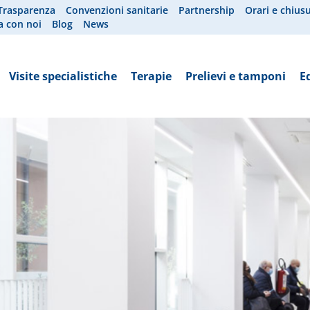
Trasparenza
Convenzioni sanitarie
Partnership
Orari e chius
a con noi
Blog
News
Visite specialistiche
Terapie
Prelievi e tamponi
E