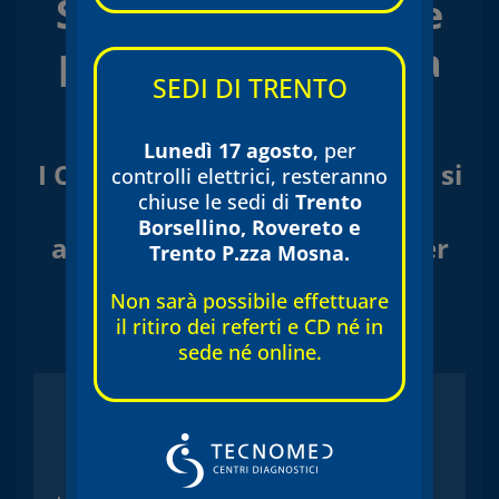
Scopri le tecnologie
più all’avanguardia
SEDI DI TRENTO
per la tua salute
Lunedì 17 agosto
, per
I Centri Diagnostici Tecnomed si
controlli elettrici, resteranno
chiuse le sedi di
Trento
avvalgono di macchinari di
Borsellino, Rovereto e
altissima tecnologia per poter
Trento P.zza Mosna.
eseguire una diagnostica di
Non sarà possibile effettuare
eccellenza sul territorio.
il ritiro dei referti e CD né in
sede né online.
RISONANZA MAGNETICA 3
TESLA