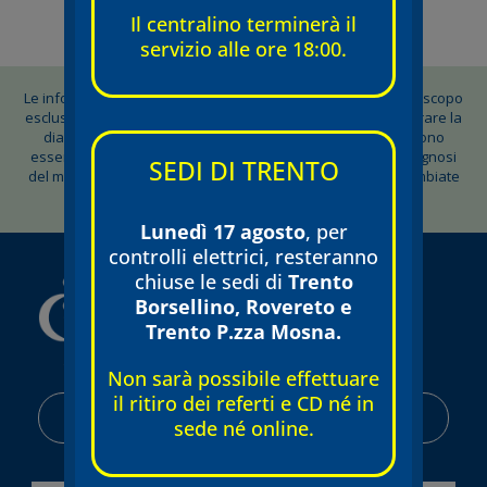
Il centralino terminerà il
servizio alle ore 18:00.
Le informazioni contenute su questo blog sono pubblicate a scopo
esclusivamente informativo: non possono sostituirsi o integrare la
diagnosi svolta dal medico. Tutte le informazioni non devono
essere in alcun modo considerate come alternative alla diagnosi
SEDI DI TRENTO
del medico curante, né tantomeno essere confuse e/o scambiate
con la prescrizione di trattamenti e terapie.
Lunedì 17 agosto
, per
controlli elettrici, resteranno
chiuse le sedi di
Trento
Borsellino, Rovereto e
Trento P.zza Mosna.
Non sarà possibile effettuare
il ritiro dei referti e CD né in
AREA RISERVATA
sede né online.