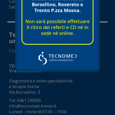
Lunedì – Venerdì 08:00 – 19:00
Borsellino, Rovereto e
Sabato 08:00 – 18:00 (orari variabili)
Trento P.zza Mosna.
Non sarà possibile effettuare
il ritiro dei referti e CD né in
sede né online.
Tecnomed Trento Srl a socio
unico
Convenzionato SSN
TRENTO
Via Borsellino
Diagnostica e visite specialistiche
e terapie fisiche
Via Borsellino, 3
Tel.
0461 230005
info@tecnomed-trento.it
Lunedì – Venerdì 07:30 – 19:00