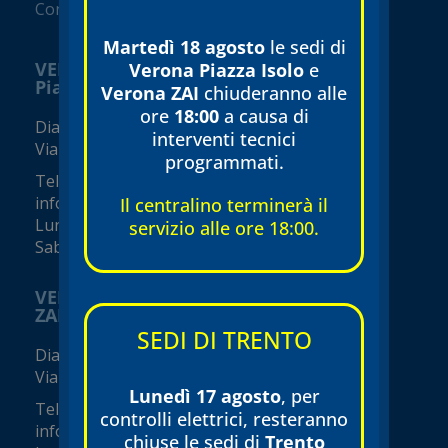
Convenzionato SSN
Martedì 18 agosto
le sedi di
VERONA
Verona Piazza Isolo
e
Piazza Isolo
Verona ZAI
chiuderanno alle
ore
18:00
a causa di
Diagnostica e visite specialistiche
interventi tecnici
Via Seghe San Tomaso, 17
programmati.
Tel.
045 8002248
info@tecnomed-verona.it
Il centralino terminerà il
Lunedì – Venerdì 08:00 – 19:00
servizio alle ore 18:00.
Sabato 08:00 – 16:00 (orari variabili)
VERONA
ZAI - Viale del Commercio
SEDI DI TRENTO
Diagnostica e visite specialistiche
Viale del Commercio, 14 (Zai)
Lunedì 17 agosto
, per
Tel.
045 8002248
controlli elettrici, resteranno
info@tecnomed-verona.it
chiuse le sedi di
Trento