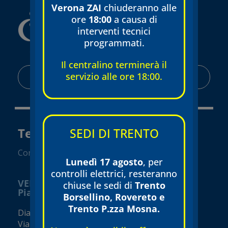
Verona ZAI
chiuderanno alle
ore
18:00
a causa di
interventi tecnici
programmati.
Il centralino terminerà il
servizio alle ore 18:00.
AREA RISERVATA
Tecnomed Verona Srl
SEDI DI TRENTO
Convenzionato SSN
Lunedì 17 agosto
, per
controlli elettrici, resteranno
VERONA
chiuse le sedi di
Trento
Piazza Isolo
Borsellino, Rovereto e
Trento P.zza Mosna.
Diagnostica e visite specialistiche
Via Seghe San Tomaso, 17