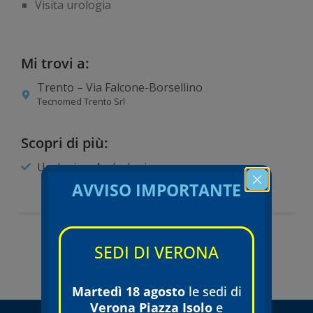
Visita urologia
Mi trovi a:
Trento – Via Falcone-Borsellino
Tecnomed Trento Srl
Scopri di più:
Urologia e Andrologia
AVVISO IMPORTANTE
SEDI DI VERONA
Torna all'equipe
Martedì 18 agosto
le sedi di
Verona Piazza Isolo
e