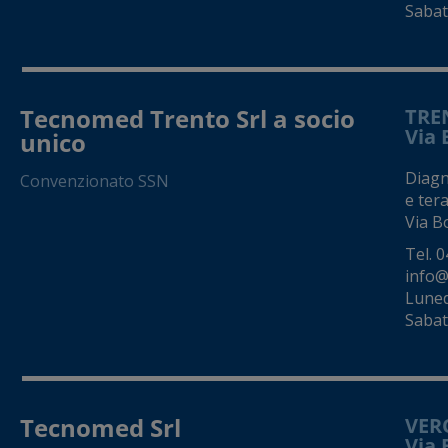
Sabato
Tecnomed Trento Srl a socio
TRE
Via 
unico
Diagno
Convenzionato SSN
e tera
Via Bo
Tel.
0
info@
Luned
Sabat
Tecnomed Srl
VER
Via 