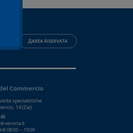
AREA RISERVATA
e del Commercio
isite specialistiche
ercio, 14 (Zai)
248
d-verona.it
dì 08:00 – 19:00