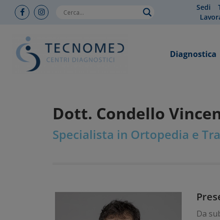
Sedi
Lavor
Diagnostica
Dott. Condello Vince
Specialista in Ortopedia e T
Pres
Da sub