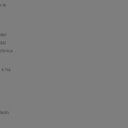
 le
 del
dal
linica
i e ha
dello