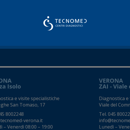
ONA
VERONA
za Isolo
ZAI - Vial
stica e visite specialistiche
Diagnostica e v
eghe San Tomaso, 17
Viale del Comm
45 8002248
Tel.
045 8002
tecnomed-verona.it
info@tecnome
ì – Venerdì 08:00 – 19:00
Lunedì – Vener