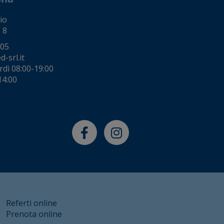
io
 8
005
-srl.it
rdì 08:00-19:00
14:00
Referti online
Prenota online