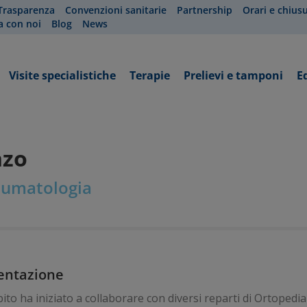
Trasparenza
Convenzioni sanitarie
Partnership
Orari e chius
a con noi
Blog
News
Visite specialistiche
Terapie
Prelievi e tamponi
E
nzo
raumatologia
entazione
ito ha iniziato a collaborare con diversi reparti di Ortopedia 