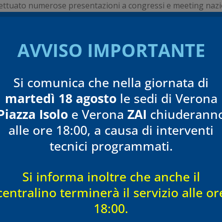
ettuato numerose presentazioni a congressi e meeting nazi
zionali; è istruttore sia in Italia che all’estero, nei corsi sulle
he chirurgiche ricostruttive e riparative sulle patologie artico
AVVISO IMPORTANTE
nocchio.
ro di diverse Società scientifiche nazionali e internazionali.
Si comunica che nella giornata di
martedì 18 agosto
le sedi di Verona
so Tecnomed esegue prestazioni di Ortopedia:
Piazza Isolo
e Verona
ZAI
chiuderann
ita ortopedica
alle ore 18:00, a causa di interventi
iltrazioni con PRP
tecnici programmati.
ltrazioni
Si informa inoltre che anche il
centralino terminerà il servizio alle or
18:00.​
Torna all'equipe