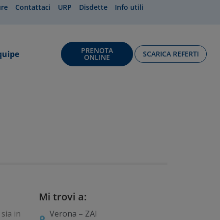
ure
Contattaci
URP
Disdette
Info utili
PRENOTA
quipe
SCARICA REFERTI
ONLINE
Mi trovi a:
sia in
Verona – ZAI