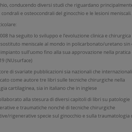
hio, conducendo diversi studi che riguardano principalmente
i condrali e osteocondrali del ginocchio e le lesioni meniscali.
ticolare:
2008 ha seguito lo sviluppo e l’evoluzione clinica e chirurgica
sostituto meniscale al mondo in policarbonato/uretano sin 
impianto sull’uomo fino alla sua approvazione nella pratica c
19 (NUsurface)
tore di svariate pubblicazioni sia nazionali che internazional
cato come autore tre libri sulle tecniche chirurgiche nella
gia cartilaginea, sia in italiano che in inglese
llaborato alla stesura di diversi capitoli di libri su patologie
rative e traumatiche nonché di tecniche chirurgiche
tive/rigenerative specie sul ginocchio e sulla traumatologia 