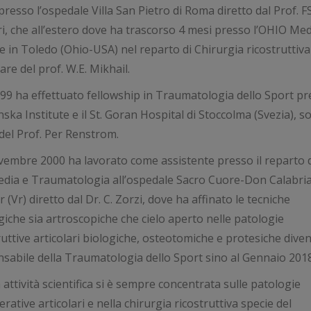
, presso l’ospedale Villa San Pietro di Roma diretto dal Prof. F
i, che all’estero dove ha trascorso 4 mesi presso l’OHIO Med
e in Toledo (Ohio-USA) nel reparto di Chirurgia ricostruttiva
are del prof. W.E. Mikhail.
99 ha effettuato fellowship in Traumatologia dello Sport pre
nska Institute e il St. Goran Hospital di Stoccolma (Svezia), so
del Prof. Per Renstrom.
embre 2000 ha lavorato come assistente presso il reparto d
dia e Traumatologia all’ospedale Sacro Cuore-Don Calabria
 (Vr) diretto dal Dr. C. Zorzi, dove ha affinato le tecniche
giche sia artroscopiche che cielo aperto nelle patologie
ruttive articolari biologiche, osteotomiche e protesiche div
sabile della Traumatologia dello Sport sino al Gennaio 2018
 attività scientifica si è sempre concentrata sulle patologie
rative articolari e nella chirurgia ricostruttiva specie del