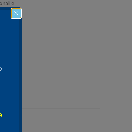
onali e
lari
o
e