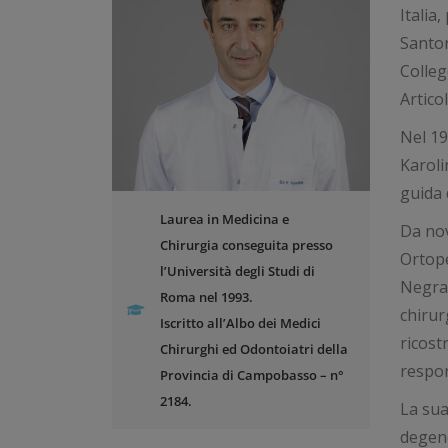
Italia
Santor
Colleg
Articol
Nel 19
Karoli
guida 
Laurea in Medicina e
Da nov
Chirurgia conseguita presso
Ortope
l’Università degli Studi di
Negrar
Roma nel 1993.
chirur
Iscritto all’Albo dei Medici
ricost
Chirurghi ed Odontoiatri della
respon
Provincia di Campobasso – n°
2184.
La sua
degene