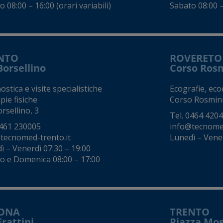
 08:00 – 16:00 (orari variabili)
Sabato 08:00 – 
NTO
ROVERETO
Borsellino
Corso Ros
stica e visite specialistiche
Ecografie, eco
pie fisiche
Corso Rosmini
rsellino, 3
Tel.
0464 420
461 230005
info@tecnomed
tecnomed-trento.it
Lunedì – Vene
ì – Venerdì 07:30 – 19:00
o e Domenica 08:00 – 17:00
ONA
TRENTO
Frattini
Piazza Mo