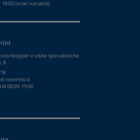
18:00 (orari variabili)
mini
colordoppler e visite specialistiche
, 8
418
-rovereto.it
rdì 08:00-19:00
sna