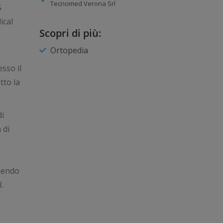
Tecnomed Verona Srl
S
ical
Scopri di più:
Ortopedia
sso il
tto la
i
 di
enendo
.