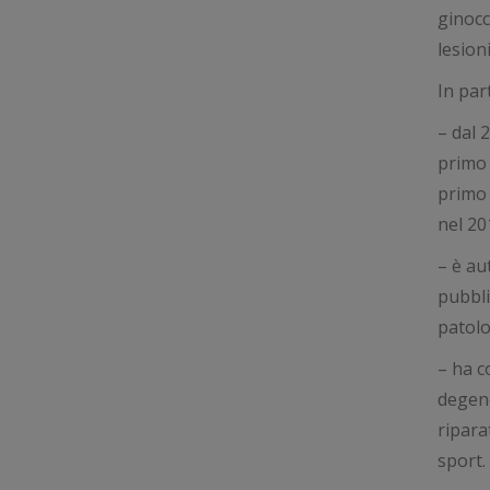
ginocc
lesion
In par
– dal 
primo 
primo 
nel 20
– è au
pubbli
patolo
– ha co
degene
ripara
sport.