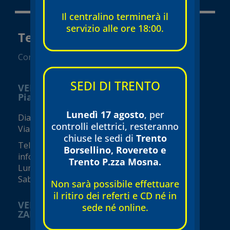
Il centralino terminerà il
servizio alle ore 18:00.
Tecnomed Verona Srl
Convenzionato SSN
SEDI DI TRENTO
VERONA
Piazza Isolo
Lunedì 17 agosto
, per
Diagnostica e visite specialistiche
controlli elettrici, resteranno
Via Seghe San Tomaso, 17
chiuse le sedi di
Trento
Tel.
045 8002248
Borsellino, Rovereto e
info@tecnomed-verona.it
Trento P.zza Mosna.
Lunedì – Venerdì 08:00 – 19:00
Sabato 08:00 – 16:00 (orari variabili)
Non sarà possibile effettuare
il ritiro dei referti e CD né in
VERONA
sede né online.
ZAI - Viale del Commercio