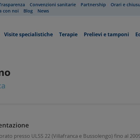
Trasparenza
Convenzioni sanitarie
Partnership
Orari e chius
a con noi
Blog
News
Visite specialistiche
Terapie
Prelievi e tamponi
E
lmo
ca
entazione
orato presso ULSS 22 (Villafranca e Bussolengo) fino al 2009