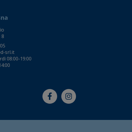
sna
io
 8
005
-srl.it
rdì 08:00-19:00
14:00