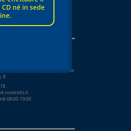
248
 e CD né in sede
d-verona.it
ine.
dì 08:00 – 19:00
18:00 (orari variabili)
mini
colordoppler e visite specialistiche
, 8
418
-rovereto.it
rdì 08:00-19:00