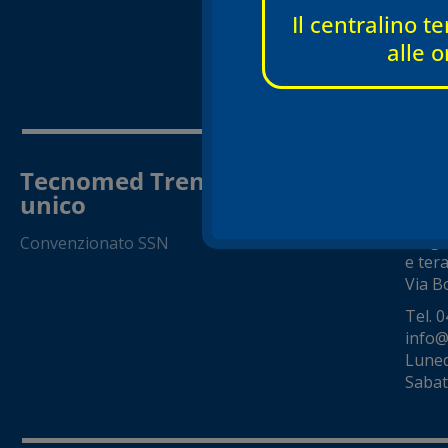
Tel.
0
Il centralino te
info@
alle o
Luned
Sabato
Tecnomed Trento Srl a socio
TRE
Via 
unico
Diagno
Convenzionato SSN
e tera
Via Bo
Tel.
0
info@
Luned
Sabat