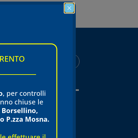
TRENTO
AREA RISERVATA
o
, per controlli
ranno chiuse le
 Borsellino,
e del Commercio
o P.zza Mosna.
isite specialistiche
ercio, 14 (Zai)
e effettuare il