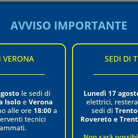
Torna all'equipe
AVVISO IMPORTANTE
DI VERONA
SEDI DI 
agosto
le sedi di
Lunedì 17 agost
a Isolo
e
Verona
elettrici, reste
ONA
VERONA
o alle ore
18:00
a
sedi di
Trento
za Isolo
ZAI - Vial
erventi tecnici
Rovereto e Trent
stica e visite specialistiche
Diagnostica e v
rammati.
eghe San Tomaso, 17
Viale del Comm
Non sarà possibil