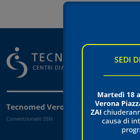
SEDI 
Martedì 18 
Verona Piazz
Tecnomed Verona Srl
VER
ZAI
chiuderann
Piaz
Convenzionato SSN
causa di int
Diagno
prog
Via S