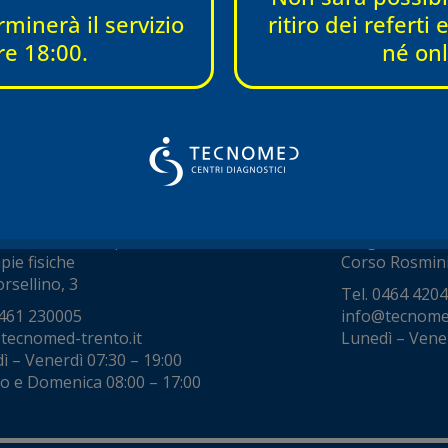
45 8002248
Tel.
045 8002
rminerà il servizio
ritiro dei referti
tecnomed-verona.it
info@tecnome
re 18:00.
né onl
ì – Venerdì 08:00 – 19:00
Lunedì – Vener
 08:00 – 16:00 (orari variabili)
Sabato 08:00 – 
NTO
ROVERETO
Borsellino
Corso Ros
stica e visite specialistiche
Ecografie, eco
pie fisiche
Corso Rosmini
rsellino, 3
Tel.
0464 420
461 230005
info@tecnomed
tecnomed-trento.it
Lunedì – Vene
ì – Venerdì 07:30 – 19:00
o e Domenica 08:00 – 17:00