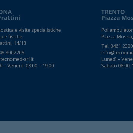
ONA
TRENTO
Frattini
Piazza Mo
stica e visite specialistiche
Poliambulator
pie fisiche
Piazza Mosna,
attini, 14/18
Tel.
0461 230
45 8002205
info@tecnomed
tecnomed-srl.it
Lunedì – Vene
ì – Venerdì 08:00 – 19:00
Sabato 08:00-