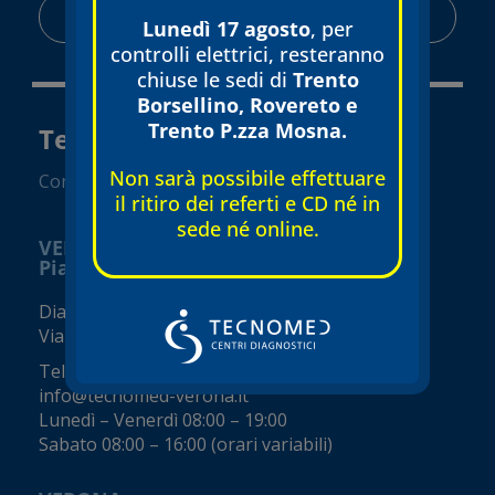
AREA RISERVATA
Lunedì 17 agosto
, per
controlli elettrici, resteranno
chiuse le sedi di
Trento
Borsellino, Rovereto e
Trento P.zza Mosna.
Tecnomed Verona Srl
Non sarà possibile effettuare
Convenzionato SSN
il ritiro dei referti e CD né in
sede né online.
VERONA
Piazza Isolo
Diagnostica e visite specialistiche
Via Seghe San Tomaso, 17
Tel.
045 8002248
info@tecnomed-verona.it
Lunedì – Venerdì 08:00 – 19:00
Sabato 08:00 – 16:00 (orari variabili)