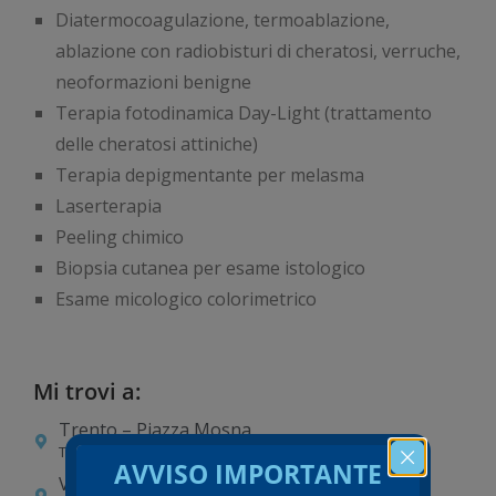
Diatermocoagulazione, termoablazione,
ablazione con radiobisturi di cheratosi, verruche,
neoformazioni benigne
Terapia fotodinamica Day-Light (trattamento
delle cheratosi attiniche)
Terapia depigmentante per melasma
Laserterapia
Peeling chimico
Biopsia cutanea per esame istologico
Esame micologico colorimetrico
Mi trovi a:
Trento – Piazza Mosna
Tecnomed Srl
AVVISO IMPORTANTE
Verona – ZAI