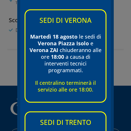
Tecnomed Verona Srl
SEDI DI VERONA
Scopri di più:
Dermatologia
Martedì 18 agosto
le sedi di
Verona Piazza Isolo
e
Verona ZAI
chiuderanno alle
ore
18:00
a causa di
interventi tecnici
Torna all'equipe
programmati.
Il centralino terminerà il
servizio alle ore 18:00.
SEDI DI TRENTO