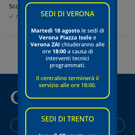
Scopri di più:
SEDI DI VERONA
Otorinolaringoiatria
Martedì 18 agosto
le sedi di
Verona Piazza Isolo
e
Verona ZAI
chiuderanno alle
ore
18:00
a causa di
Torna all'equipe
interventi tecnici
programmati.
Il centralino terminerà il
servizio alle ore 18:00.
SEDI DI TRENTO
AREA RISERVATA