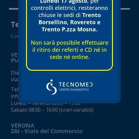
Lunedì 17 agosto
, per
controlli elettrici, resteranno
chiuse le sedi di
Trento
Borsellino, Rovereto e
Tecnomed Verona Srl
Trento P.zza Mosna.
Convenzionato SSN
Non sarà possibile effettuare
il ritiro dei referti e CD né in
VERONA
sede né online.
Piazza Isolo
Diagnostica e visite specialistiche
Via Seghe San Tomaso, 17
Tel.
045 8002248
info@tecnomed-verona.it
Lunedì – Venerdì 08:00 – 19:00
Sabato 08:00 – 16:00 (orari variabili)
VERONA
ZAI - Viale del Commercio