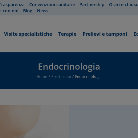
Trasparenza
Convenzioni sanitarie
Partnership
Orari e chius
a con noi
Blog
News
Visite specialistiche
Terapie
Prelievi e tamponi
E
Endocrinologia
Home
Prestazioni
Endocrinologia