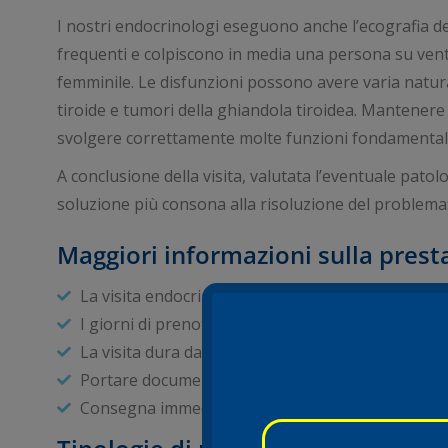
I nostri endocrinologi eseguono anche l’ecografia dell
frequenti e colpiscono in media una persona su vent
femminile. Le disfunzioni possono avere varia natura
tiroide e tumori della ghiandola tiroidea. Mantenere 
svolgere correttamente molte funzioni fondamentali
A conclusione della visita, valutata l’eventuale patolo
soluzione più consona alla risoluzione del problema:
Maggiori informazioni sulla prest
La visita endocrinologica è prenotabile in libera
I giorni di prenotazione variano in base alla dispo
La visita dura dai 30 ai 40 minuti
Portare documentazione precedente (esami diagno
Consegna immediata del referto