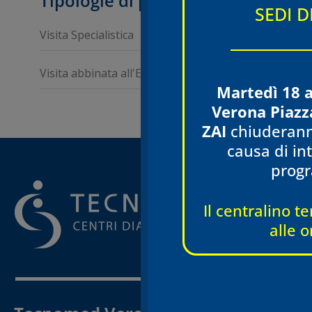
Tipologie di prestazioni erogate
SEDI 
Visita Specialistica
Visita abbinata all'Ecografia ed Ecocolordoppler dell
Martedì 18 
Verona Piazz
ZAI
chiuderann
causa di int
prog
Il centralino te
alle o
VER