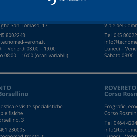
za Isolo
ZAI - Vial
stica e visite specialistiche
Diagnostica e v
eghe San Tomaso, 17
Viale del Comm
45 8002248
Tel.
045 8002
tecnomed-verona.it
info@tecnome
ì – Venerdì 08:00 – 19:00
Lunedì – Vener
 08:00 – 16:00 (orari variabili)
Sabato 08:00 – 
NTO
ROVERETO
Borsellino
Corso Ros
stica e visite specialistiche
Ecografie, eco
pie fisiche
Corso Rosmini
rsellino, 3
Tel.
0464 420
461 230005
info@tecnomed
tecnomed-trento.it
Lunedì – Vene