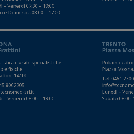
ì – Venerdì 07:30 – 19:00
o e Domenica 08:00 – 17:00
ONA
TRENTO
Frattini
Piazza Mo
stica e visite specialistiche
Poliambulator
pie fisiche
Piazza Mosna,
attini, 14/18
Tel.
0461 230
45 8002205
info@tecnomed
tecnomed-srl.it
Lunedì – Vene
ì – Venerdì 08:00 – 19:00
Sabato 08:00-