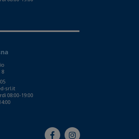
sna
io
 8
005
-srl.it
rdì 08:00-19:00
14:00