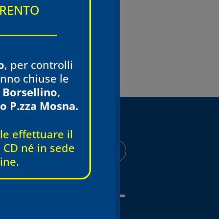
Dott. Parisi Tullio
TRENTO
o
, per controlli
ranno chiuse le
 Borsellino,
o P.zza Mosna.
e effettuare il
 e CD né in sede
AREA RISERVATA
ine.