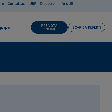
ure
Contattaci
URP
Disdette
Info utili
PRENOTA
quipe
SCARICA REFERTI
ONLINE