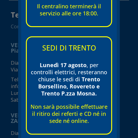
Il centralino terminerà il
servizio alle ore 18:00.
Tecnomed Verona Srl
Convenzionato SSN
VERONA
SEDI DI TRENTO
Piazza Isolo
Diagnostica e visite specialistiche
Lunedì 17 agosto
, per
Via Seghe San Tomaso, 17
controlli elettrici, resteranno
chiuse le sedi di
Trento
Tel.
045 8002248
Borsellino, Rovereto e
info@tecnomed-verona.it
Trento P.zza Mosna.
Lunedì – Venerdì 08:00 – 19:00
Sabato 08:00 – 16:00 (orari variabili)
Non sarà possibile effettuare
il ritiro dei referti e CD né in
VERONA
sede né online.
ZAI - Viale del Commercio
Diagnostica e visite specialistiche