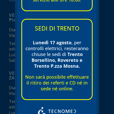
VERONA
Piazza Isolo
SEDI DI TRENTO
Diagnostica e visite specialistiche
Via Seghe San Tomaso, 17
Lunedì 17 agosto
, per
Tel.
045 8002248
controlli elettrici, resteranno
info@tecnomed-verona.it
chiuse le sedi di
Trento
Lunedì – Venerdì 08:00 – 19:00
Borsellino, Rovereto e
Sabato 08:00 – 16:00 (orari variabili)
Trento P.zza Mosna.
VERONA
Non sarà possibile effettuare
ZAI - Viale del Commercio
il ritiro dei referti e CD né in
Diagnostica e visite specialistiche
sede né online.
Viale del Commercio, 14 (Zai)
Tel.
045 8002248
info@tecnomed-verona.it
Lunedì – Venerdì 08:00 – 19:00