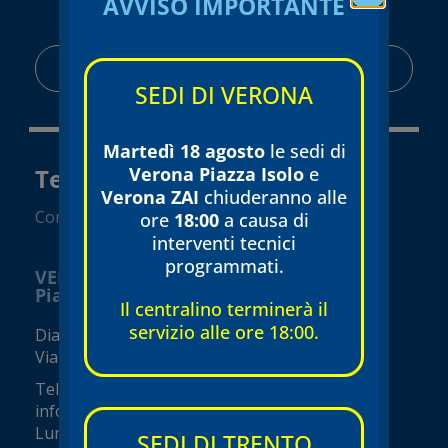
AVVISO IMPORTANTE
AREA RISERVATA
SEDI DI VERONA
Martedì 18 agosto
le sedi di
Tecnomed Verona Srl
Verona Piazza Isolo
e
Verona ZAI
chiuderanno alle
Convenzionato SSN
ore
18:00
a causa di
interventi tecnici
programmati.
VERONA
Piazza Isolo
Il centralino terminerà il
servizio alle ore 18:00.
Diagnostica e visite specialistiche
Via Seghe San Tomaso, 17
Tel.
045 8002248
info@tecnomed-verona.it
Lunedì – Venerdì 08:00 – 19:00
SEDI DI TRENTO