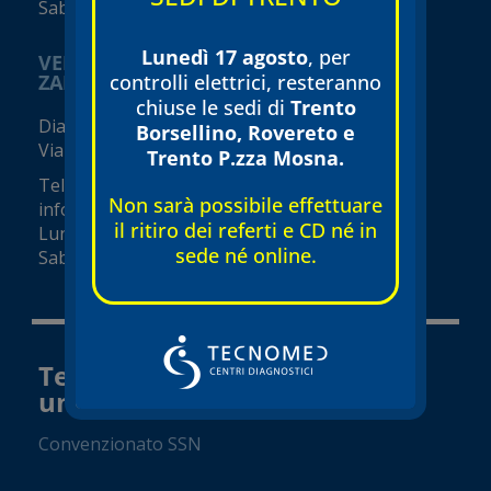
Sabato 08:00 – 16:00 (orari variabili)
Lunedì 17 agosto
, per
VERONA
ZAI - Viale del Commercio
controlli elettrici, resteranno
chiuse le sedi di
Trento
Diagnostica e visite specialistiche
Borsellino, Rovereto e
Viale del Commercio, 14 (Zai)
Trento P.zza Mosna.
Tel.
045 8002248
Non sarà possibile effettuare
info@tecnomed-verona.it
il ritiro dei referti e CD né in
Lunedì – Venerdì 08:00 – 19:00
sede né online.
Sabato 08:00 – 18:00 (orari variabili)
Tecnomed Trento Srl a socio
unico
Convenzionato SSN