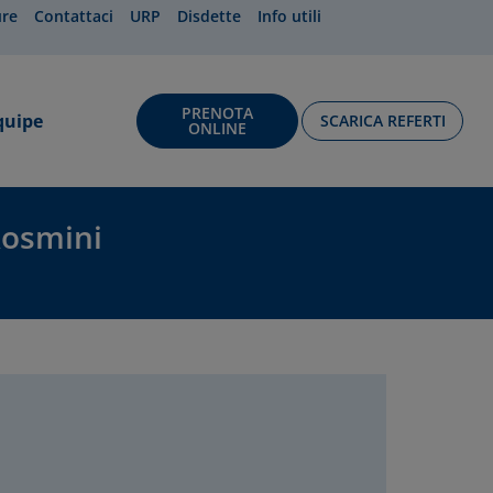
ure
Contattaci
URP
Disdette
Info utili
PRENOTA
quipe
SCARICA REFERTI
ONLINE
Rosmini