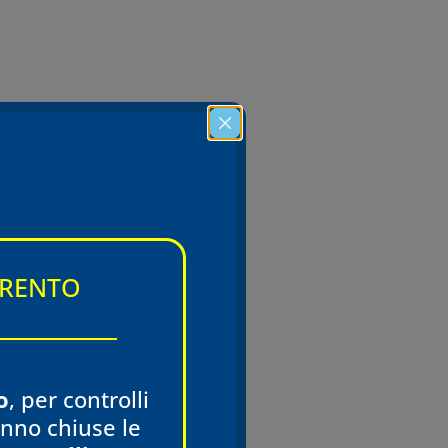
TRENTO
o
, per controlli
ranno chiuse le