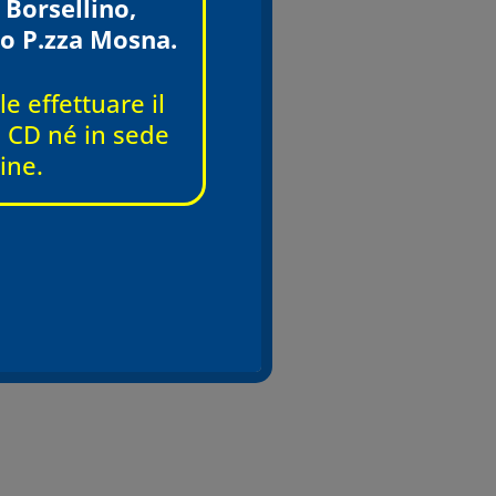
 Borsellino,
o P.zza Mosna.
e effettuare il
 e CD né in sede
ine.