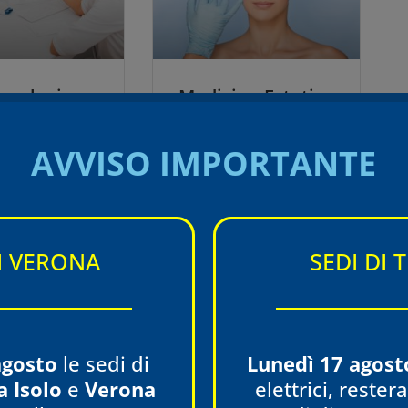
ecologia
Medicina Estetica
pri di più
Scopri di più
AVVISO IMPORTANTE
DI VERONA
SEDI DI 
agosto
le sedi di
Lunedì 17 agost
topedia
Urologia e
a Isolo
e
Verona
elettrici, reste